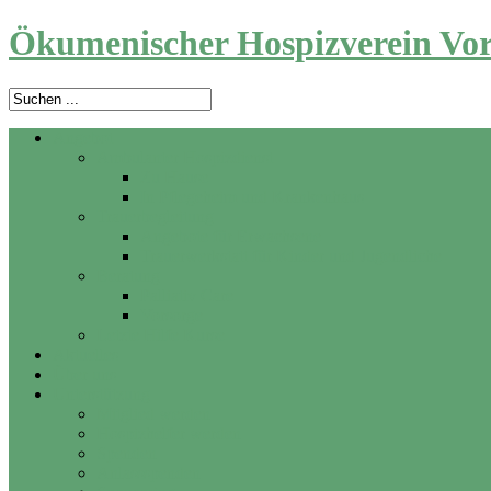
Ökumenischer Hospizverein Vor
Angebot
Ambulanter Hospizdienst
Zu Hause
In Pflegeheim und Krankenhaus
Trauerbegleitung
Angebote für Erwachsene
Trauerwerkstatt für Kinder und Jugendliche
Beratung
Palliativ Care
Vorsorge
Letzte Hilfe Kurse
Aktuelles
Über uns
Unterstützung
Mitglied werden
Hospizhelfer werden
Spenden
Anlassspenden