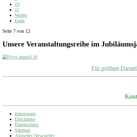
10
11
Weiter
Ende
Seite 7 von 12
Unsere Veranstaltungsreihe im Jubiläums
Für größere Darst
Kont
Impressum
Disclaimer
Datenschutz
Sitemap
Aktueller Newsletter