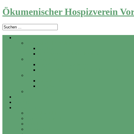
Ökumenischer Hospizverein Vor
Angebot
Ambulanter Hospizdienst
Zu Hause
In Pflegeheim und Krankenhaus
Trauerbegleitung
Angebote für Erwachsene
Trauerwerkstatt für Kinder und Jugendliche
Beratung
Palliativ Care
Vorsorge
Letzte Hilfe Kurse
Aktuelles
Über uns
Unterstützung
Mitglied werden
Hospizhelfer werden
Spenden
Anlassspenden