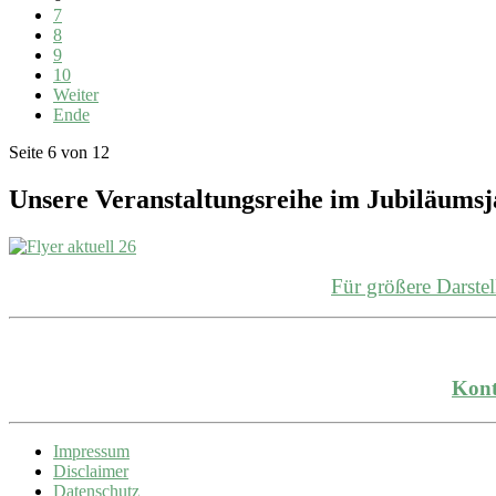
7
8
9
10
Weiter
Ende
Seite 6 von 12
Unsere Veranstaltungsreihe im Jubiläums
Für größere Darst
Kont
Impressum
Disclaimer
Datenschutz