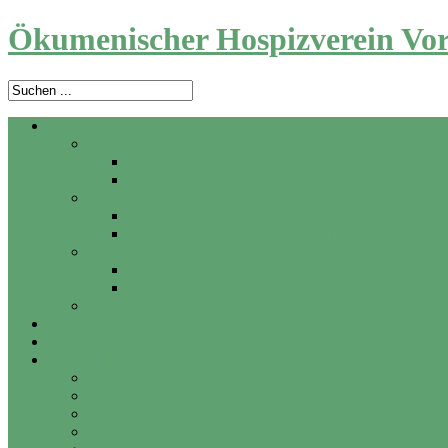
Ökumenischer Hospizverein Vor
Angebot
Ambulanter Hospizdienst
Zu Hause
In Pflegeheim und Krankenhaus
Trauerbegleitung
Angebote für Erwachsene
Trauerwerkstatt für Kinder und Jugendliche
Beratung
Palliativ Care
Vorsorge
Letzte Hilfe Kurse
Aktuelles
Über uns
Unterstützung
Mitglied werden
Hospizhelfer werden
Spenden
Anlassspenden