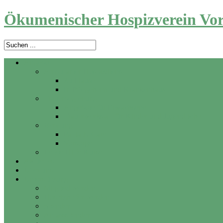
Ökumenischer Hospizverein Vor
Angebot
Ambulanter Hospizdienst
Zu Hause
In Pflegeheim und Krankenhaus
Trauerbegleitung
Angebote für Erwachsene
Trauerwerkstatt für Kinder und Jugendliche
Beratung
Palliativ Care
Vorsorge
Letzte Hilfe Kurse
Aktuelles
Über uns
Unterstützung
Mitglied werden
Hospizhelfer werden
Spenden
Anlassspenden