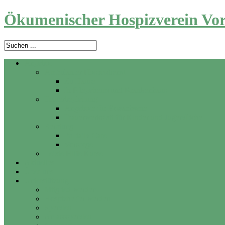
Ökumenischer Hospizverein Vor
Angebot
Ambulanter Hospizdienst
Zu Hause
In Pflegeheim und Krankenhaus
Trauerbegleitung
Angebote für Erwachsene
Trauerwerkstatt für Kinder und Jugendliche
Beratung
Palliativ Care
Vorsorge
Letzte Hilfe Kurse
Aktuelles
Über uns
Unterstützung
Mitglied werden
Hospizhelfer werden
Spenden
Anlassspenden