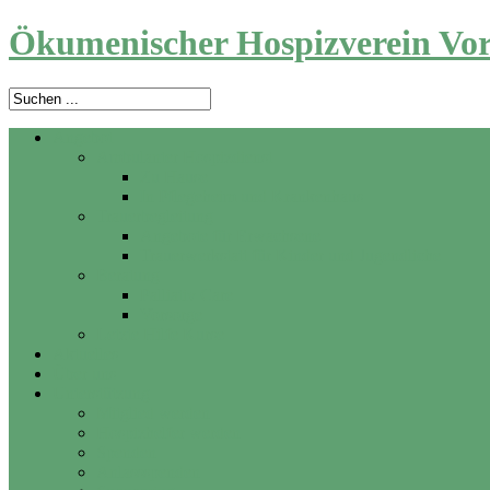
Ökumenischer Hospizverein Vor
Angebot
Ambulanter Hospizdienst
Zu Hause
In Pflegeheim und Krankenhaus
Trauerbegleitung
Angebote für Erwachsene
Trauerwerkstatt für Kinder und Jugendliche
Beratung
Palliativ Care
Vorsorge
Letzte Hilfe Kurse
Aktuelles
Über uns
Unterstützung
Mitglied werden
Hospizhelfer werden
Spenden
Anlassspenden