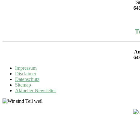
S
64
T
Am
64
Impressum
Disclaimer
Datenschutz
Sitemap
Aktueller Newsletter