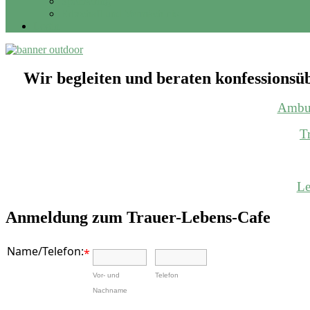
Sponsoring
Erbschaft und Vermächtnis
Login
Wir begleiten und beraten konfessions
Ambul
T
Le
Anmeldung zum Trauer-Lebens-Cafe
Name/Telefon:
*
Vor- und
Telefon
Nachname