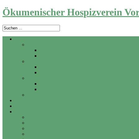
Ökumenischer Hospizverein Vor
Angebot
Ambulanter Hospizdienst
Zu Hause
In Pflegeheim und Krankenhaus
Trauerbegleitung
Angebote für Erwachsene
Trauerwerkstatt für Kinder und Jugendliche
Beratung
Palliativ Care
Vorsorge
Letzte Hilfe Kurse
Aktuelles
Über uns
Unterstützung
Mitglied werden
Hospizhelfer werden
Spenden
Anlassspenden