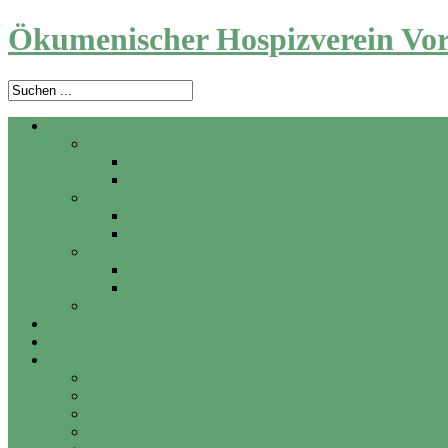
Ökumenischer Hospizverein Vor
Angebot
Ambulanter Hospizdienst
Zu Hause
In Pflegeheim und Krankenhaus
Trauerbegleitung
Angebote für Erwachsene
Trauerwerkstatt für Kinder und Jugendliche
Beratung
Palliativ Care
Vorsorge
Letzte Hilfe Kurse
Aktuelles
Über uns
Unterstützung
Mitglied werden
Hospizhelfer werden
Spenden
Anlassspenden