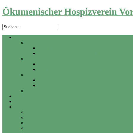
Ökumenischer Hospizverein Vor
Angebot
Ambulanter Hospizdienst
Zu Hause
In Pflegeheim und Krankenhaus
Trauerbegleitung
Angebote für Erwachsene
Trauerwerkstatt für Kinder und Jugendliche
Beratung
Palliativ Care
Vorsorge
Letzte Hilfe Kurse
Aktuelles
Über uns
Unterstützung
Mitglied werden
Hospizhelfer werden
Spenden
Anlassspenden