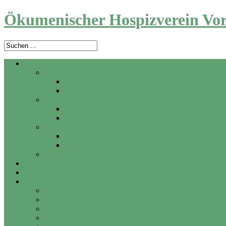
Ökumenischer Hospizverein Vor
Angebot
Ambulanter Hospizdienst
Zu Hause
In Pflegeheim und Krankenhaus
Trauerbegleitung
Angebote für Erwachsene
Trauerwerkstatt für Kinder und Jugendliche
Beratung
Palliativ Care
Vorsorge
Letzte Hilfe Kurse
Aktuelles
Über uns
Unterstützung
Mitglied werden
Hospizhelfer werden
Spenden
Anlassspenden