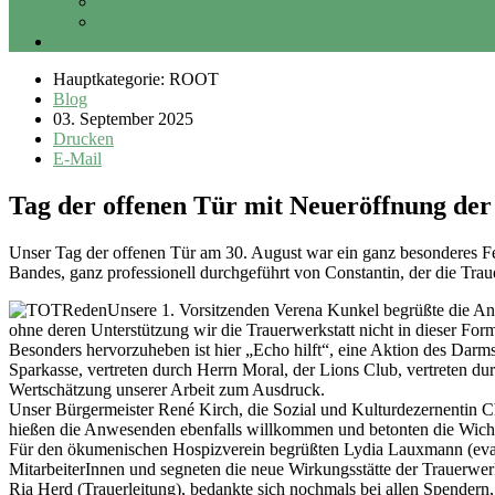
Sponsoring
Erbschaft und Vermächtnis
Login
Hauptkategorie: ROOT
Blog
03. September 2025
Drucken
E-Mail
Tag der offenen Tür mit Neueröffnung der
Unser Tag der offenen Tür am 30. August war ein ganz besonderes F
Bandes, ganz professionell durchgeführt von Constantin, der die Trauer
Unsere 1. Vorsitzenden Verena Kunkel begrüßte die An
ohne deren Unterstützung wir die Trauerwerkstatt nicht in dieser Fo
Besonders hervorzuheben ist hier „Echo hilft“, eine Aktion des Darm
Sparkasse, vertreten durch Herrn Moral, der Lions Club, vertreten d
Wertschätzung unserer Arbeit zum Ausdruck.
Unser Bürgermeister René Kirch, die Sozial und Kulturdezernentin Ch
hießen die Anwesenden ebenfalls willkommen und betonten die Wichtig
Für den ökumenischen Hospizverein begrüßten Lydia Lauxmann (evang.
MitarbeiterInnen und segneten die neue Wirkungsstätte der Trauerwerk
Ria Herd (Trauerleitung), bedankte sich nochmals bei allen Spendern,